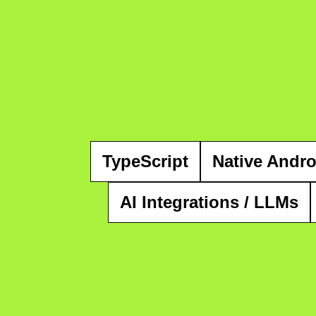
TypeScript
Native Andro
AI Integrations / LLMs