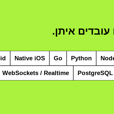
עובדים איתן.
id
Native iOS
Go
Python
Node
WebSockets / Realtime
PostgreSQL