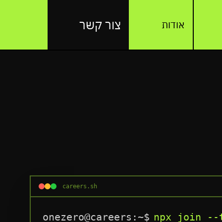
צור קשר
אודות
careers.sh
onezero@careers:~$
npx join --t