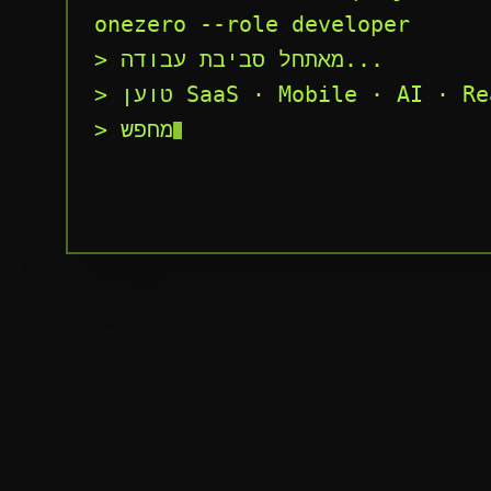
onezero --role developer
> מאתחל סביבת עבודה...
SaaS · Mobile · AI · Realt ✓
> מחפש: אנשים חדים, עצמאיים, עם חשיבה 
מוצרית