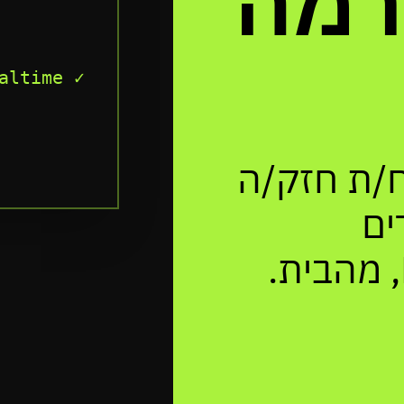
רמה
> טוען ime
/ת חזק/ה
ים