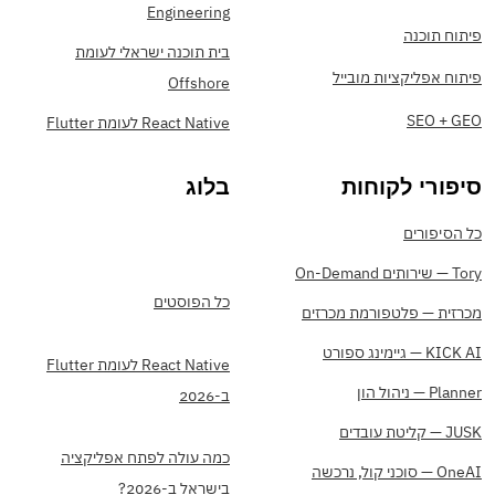
Engineering
פיתוח תוכנה
בית תוכנה ישראלי לעומת
פיתוח אפליקציות מובייל
Offshore
SEO + GEO
React Native לעומת Flutter
סיפורי לקוחות
בלוג
כל הסיפורים
Tory — שירותים On-Demand
כל הפוסטים
מכרזית — פלטפורמת מכרזים
KICK AI — גיימינג ספורט
React Native לעומת Flutter
Planner — ניהול הון
ב-2026
JUSK — קליטת עובדים
כמה עולה לפתח אפליקציה
OneAI — סוכני קול, נרכשה
בישראל ב-2026?