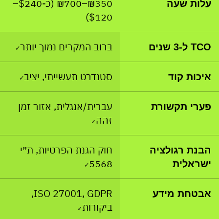
₪350–₪700 (כ-$240–
עלות שעה
$120)
ברוב המקרים נמוך יותר
TCO ל-3 שנים
✓
סטנדרט תעשייתי, יציב
איכות קוד
✓
עברית/אנגלית, אזור זמן
פערי תקשורת
זהה
✓
חוק הגנת הפרטיות, ת״י
הבנת רגולציה
5568
ישראלית
✓
ISO 27001, GDPR,
אבטחת מידע
ביקורות
✓